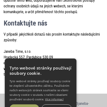
opustíte tento web, doporučujeme vám zkontrolovat postupy
ochrany osobních údajů na jiných webech, se kterými
komunikujete, a určit přiměřenost těchto postupů.
Kontaktujte nás
V případě jakýchkoli dotazů nás prosím kontaktujte následujícími
způsoby:
Janeba Time, s.r.o.
Hradecká 557, Pardubice 530 09
e-mail: info@janeba-time.cz
Tyto webové stránky používají
web: www.jaguar-hodinky.cz
soubory cookie.
telefon: +420 466 615 080
Tyto webové stránky používají soubory cookie
ke zlepšení uživatelského zážitku. Používáním
našich webových stránek souhlasíte se všemi
soubory cookie v souladu s našimi zásadami
používání souborů cookie.
Více informací
© 2022 | Janeba Time, s.r.o. | obchod@janeba-